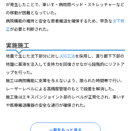
が発生したことで、車いす・病院用ベッド・ストレッチャーなど
の移動が困難となっていた。
病院機能の維持と安全な患者搬送を確保するため、早急な
沈下修
正
が必要と判断された。
実施施工
地震で生じた沈下部分に対し
JOG工法
を採用し、渡り廊下下部の
地盤に薬液を注入して支持力を回復させながら段階的にリフトア
ップを行った。
施工は病院機能に支障を与えないよう、限られた時間帯で行い、
レーザーレベルによる高精度管理のもとで段差を解消した。
施工後はエキスパンジョイント部のレベルが正常化され、車いす
や医療搬送機器の安全な通行が確保された。
一覧をもっと見る