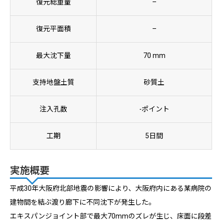
復元総重量
–
復元平面積
–
最大沈下量
70 mm
支持地盤土質
砂質土
注入孔数
-ポイント
工期
5日間
実施概要
平成30年大阪府北部地震の影響により、大阪府内にある某病院の
建物間を結ぶ渡り廊下に不同沈下が発生した。
エキスパンジョイント部で最大70mmのズレが生じ、床面に段差