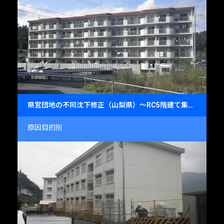
県営団地の不同沈下修正（山梨県）～RC5階建て集合住宅の基礎沈下対策～
原因目的別