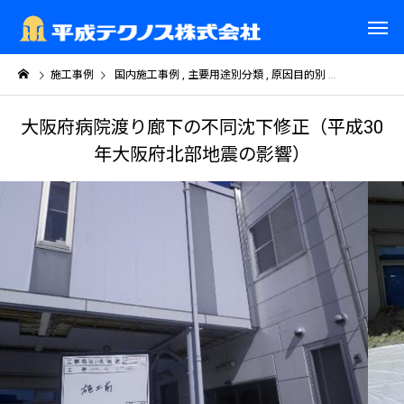
施工事例
国内施工事例
主要用途別分類
原因目的別
関西（近畿地
大阪府病院渡り廊下の不同沈下修正（平成30
年大阪府北部地震の影響）