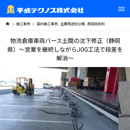
施工事例
国内施工事例
主要用途別分類
原因目的別
軟弱地盤の圧
物流倉庫車両バース土間の沈下修正（静岡
県）～営業を継続しながらJOG工法で段差を
解消～