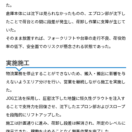
た。
倉庫本体には沈下は見られなかったものの、エプロン部が沈下し
たことで荷台との間に段差が発生し、荷卸し作業に支障が生じて
いた。
そのまま放置すれば、フォークリフトや台車の走行不良、荷役効
率の低下、安全面でのリスクが懸念される状態であった。
実施施工
物流業務を停止することができないため、搬入・搬出に影響を与
えないようエリア分けを行い、営業を継続しながら施工を実施し
た。
JOG工法を採用し、圧密沈下した地盤に恒久性グラウトを注入す
ることで支持力を回復させ、沈下したエプロン部およびスロープ
を段階的にリフトアップした。
施工は計画通りに進み、荷卸し段差は解消され、所定のレベルに
復元できた。稼働を止めることなく無事作業を完了した