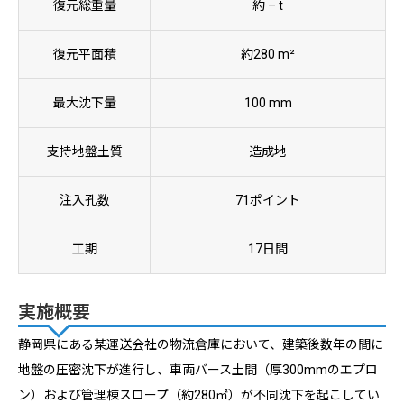
復元総重量
約 – t
復元平面積
約280 m²
最大沈下量
100 mm
支持地盤土質
造成地
注入孔数
71ポイント
工期
17日間
実施概要
静岡県にある某運送会社の物流倉庫において、建築後数年の間に
地盤の圧密沈下が進行し、車両バース土間（厚300mmのエプロ
ン）および管理棟スロープ（約280㎡）が不同沈下を起こしてい