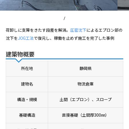
/
荷卸しに支障をきたす段差を解消。
圧密沈下
によるエプロン部の
沈下を
JOG工法
で復元し、稼働を止めず施工を完了した事例
建築物概要
所在地
静岡県
建物名
物流倉庫
構造・規模
土間（エプロン）、スロープ
基礎構造
直接基礎（土間厚300㎜）