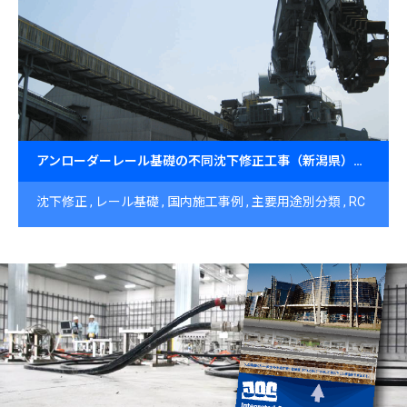
レール基礎
アンローダーレール基礎の不同沈下修正工事（新潟県）～稼働を止めずにJOG工法で復元～
沈下修正
レール基礎
国内施工事例
主要用途別分類
RC
造（鉄筋コンクリート）
原因目的別
軟弱地盤の圧密によ
る沈下
中部（東海・北陸・甲信越）
新潟県