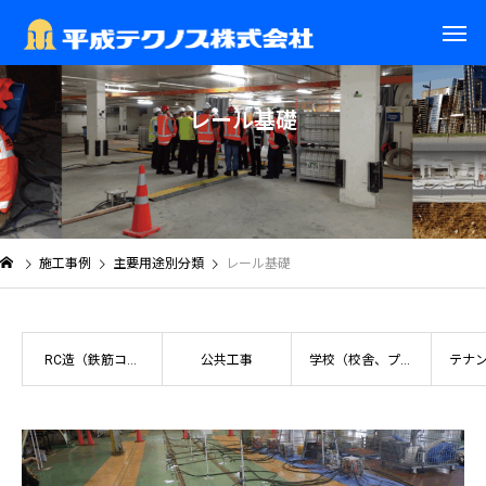
レ
ー
ル
基
礎
施工事例
主要用途別分類
レール基礎
RC造（鉄筋コン
公共工事
学校（校舎、プー
テナ
クリート）
ル、体育館など）
舗、