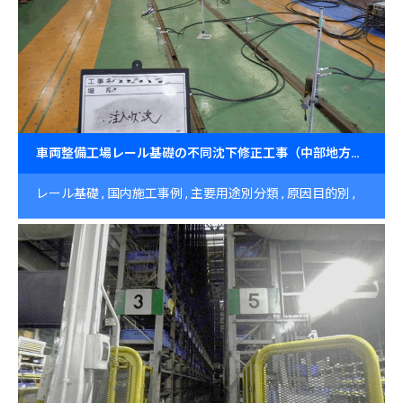
車両整備工場レール基礎の不同沈下修正工事（中部地方）～圧密沈下による空洞発生への対応～
レール基礎
国内施工事例
主要用途別分類
原因目的別
軟弱地盤の圧密による沈下
中部（東海・北陸・甲信越）
工場・倉庫・格納庫・データセンター
不同沈下（不等沈
下）