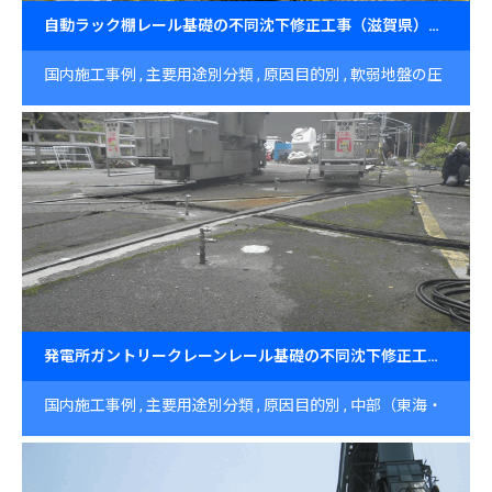
自動ラック棚レール基礎の不同沈下修正工事（滋賀県）～JOG工法による土間レベル復元～
国内施工事例
主要用途別分類
原因目的別
軟弱地盤の圧
密による沈下
滋賀県
工場・倉庫・格納庫・データセンタ
ー
土間コンクリート（フロア、床、エプロン）
レール基
礎
発電所ガントリークレーンレール基礎の不同沈下修正工事（長野県）～JOG工法による安全性回復～
国内施工事例
主要用途別分類
原因目的別
中部（東海・
北陸・甲信越）
長野県
不同沈下（不等沈下）
沈下修正