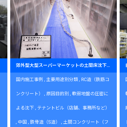
不陸調整～
郊外型大型スーパーマーケットの土間床沈下修正（中国地方）～夜間施工による営業継続とJOG工法の適用～
国内施工事例
主要用途別分類
RC造（鉄筋コ
ンクリート）
原因目的別
軟弱地盤の圧密に
よる沈下
テナントビル（店舗、事務所など）
中国
鉄骨造（S造）
土間コンクリート（フ