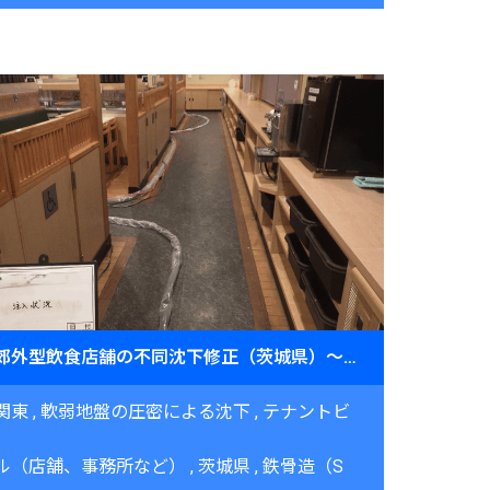
郊外型飲食店舗の不同沈下修正（茨城県）～営業継続下での夜間施工～
関東
軟弱地盤の圧密による沈下
テナントビ
ル（店舗、事務所など）
茨城県
鉄骨造（S