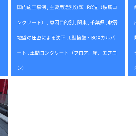
国内施工事例
主要用途別分類
RC造（鉄筋コ
ンクリート）
原因目的別
関東
千葉県
軟弱
地盤の圧密による沈下
L型擁壁・BOXカルバ
ート
土間コンクリート（フロア、床、エプロ
ン）