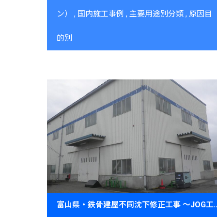
ン）
国内施工事例
主要用途別分類
原因目
的別
富山県・鉄骨建屋不同沈下修正工事 ～JOG