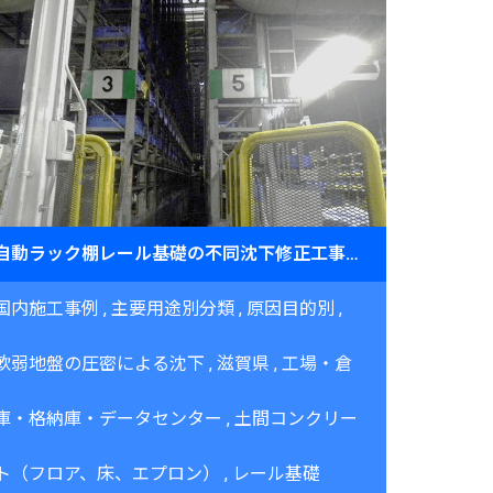
自動ラック棚レール基礎の不同沈下修正工事（滋賀県）～JOG工法による土間レベル復元～
国内施工事例
主要用途別分類
原因目的別
軟弱地盤の圧密による沈下
滋賀県
工場・倉
庫・格納庫・データセンター
土間コンクリー
ト（フロア、床、エプロン）
レール基礎