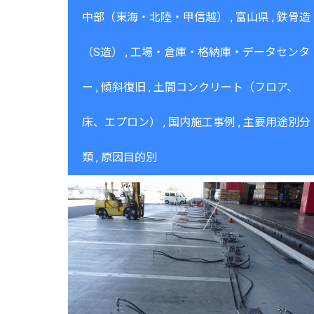
中部（東海・北陸・甲信越）
富山県
鉄骨造
（S造）
工場・倉庫・格納庫・データセンタ
ー
傾斜復旧
土間コンクリート（フロア、
床、エプロン）
国内施工事例
主要用途別分
類
原因目的別