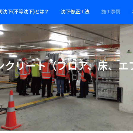
同沈下(不等沈下)とは？
沈下修正工法
施工事例
ン
ク
リ
ー
ト
（
フ
ロ
ア
、
床
、
エ