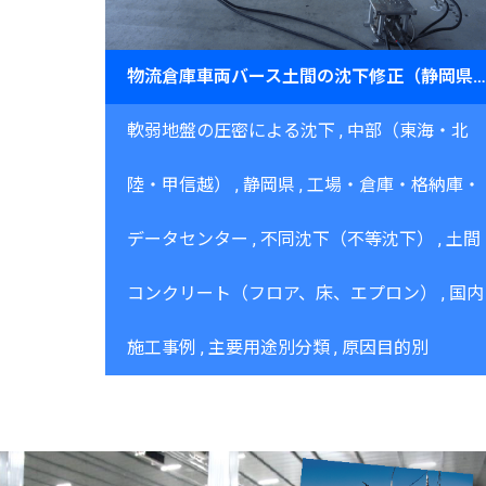
物流倉庫車両バース土間の沈下修正（静岡県）～営業を継続しながらJOG工法で段差を解消～
軟弱地盤の圧密による沈下
中部（東海・北
陸・甲信越）
静岡県
工場・倉庫・格納庫・
データセンター
不同沈下（不等沈下）
土間
コンクリート（フロア、床、エプロン）
国内
施工事例
主要用途別分類
原因目的別