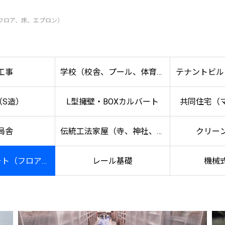
フロア、床、エプロン）
工事
学校（校舎、プール、体育館
テナントビル
（S造）
L型擁壁・BOXカルバート
共同住宅（
など）
な
局舎
伝統工法家屋（寺、神社、古
クリー
ート（フロア、
レール基礎
機械
民家など）
プロン）