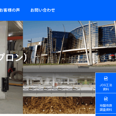
お客様の声
お問い合わせ
プ
ロ
ン
）
JOG工法
資料
地盤改良
調査資料