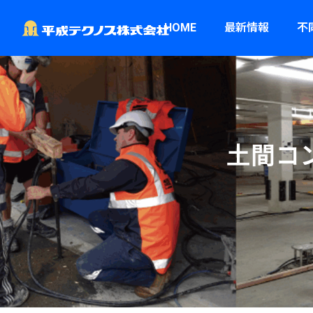
HOME
最新情報
不
土
間
コ