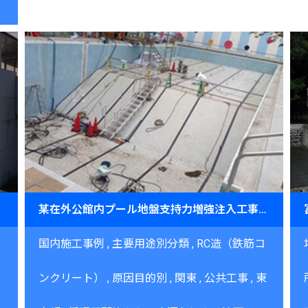
工事
某在外公館内プール地盤支持力増強注入工事 2014年11月
国内施工事例
主要用途別分類
RC造（鉄筋コ
ンクリート）
原因目的別
関東
公共工事
東