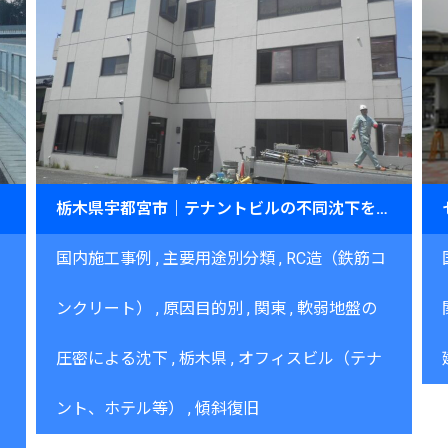
ル復元～
栃木県宇都宮市｜テナントビルの不同沈下をJOG工法で復元（125㎡）
国内施工事例
主要用途別分類
RC造（鉄筋コ
弱
ンクリート）
原因目的別
関東
軟弱地盤の
圧密による沈下
栃木県
オフィスビル（テナ
ント、ホテル等）
傾斜復旧