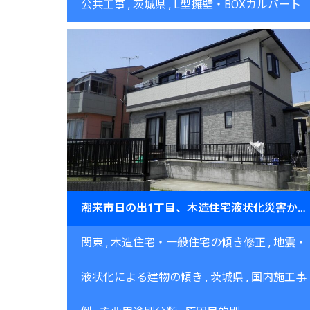
公共工事
茨城県
L型擁壁・BOXカルバート
潮来市日の出1丁目、木造住宅液状化災害からの復旧
関東
木造住宅・一般住宅の傾き修正
地震・
液状化による建物の傾き
茨城県
国内施工事