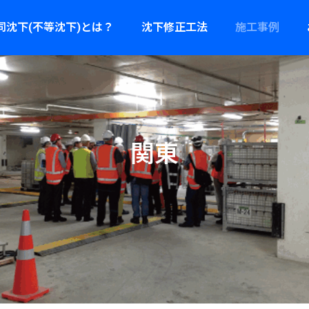
同沈下(不等沈下)とは？
沈下修正工法
施工事例
関
東