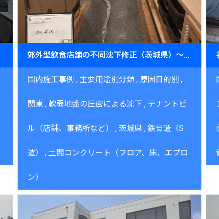
不陸調整～
郊外型飲食店舗の不同沈下修正（茨城県）～営業継続下での夜間施工～
国内施工事例
主要用途別分類
原因目的別
関東
軟弱地盤の圧密による沈下
テナントビ
ル（店舗、事務所など）
茨城県
鉄骨造（S
造）
土間コンクリート（フロア、床、エプロ
ン）