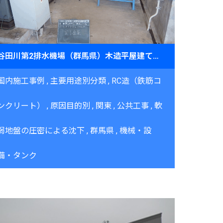
谷田川第2排水機場（群馬県）木造平屋建て機場の地盤強化工事（GSIS工法）
国内施工事例
主要用途別分類
RC造（鉄筋コ
ンクリート）
原因目的別
関東
公共工事
軟
弱地盤の圧密による沈下
群馬県
機械・設
備・タンク