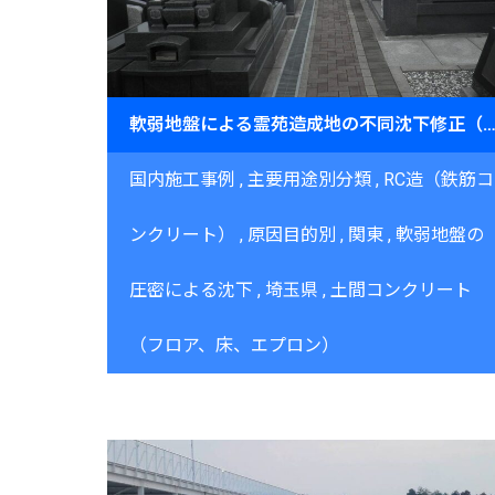
軟弱地盤による霊苑造成地の不同沈下修正（埼玉県）～GSIS工法＋JOG工法による支持力回復と
国内施工事例
主要用途別分類
RC造（鉄筋コ
ンクリート）
原因目的別
関東
軟弱地盤の
圧密による沈下
埼玉県
土間コンクリート
（フロア、床、エプロン）