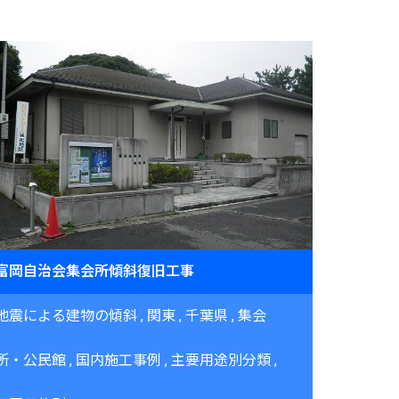
富岡自治会集会所傾斜復旧工事
地震による建物の傾斜
関東
千葉県
集会
所・公民館
国内施工事例
主要用途別分類