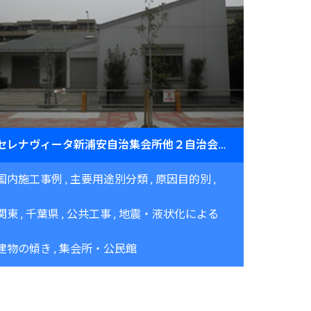
セレナヴィータ新浦安自治集会所他２自治会傾斜復旧工事 2015年2月
国内施工事例
主要用途別分類
原因目的別
関東
千葉県
公共工事
地震・液状化による
建物の傾き
集会所・公民館