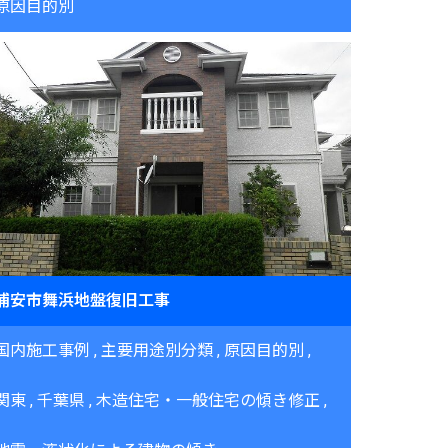
原因目的別
浦安市舞浜地盤復旧工事
国内施工事例
主要用途別分類
原因目的別
関東
千葉県
木造住宅・一般住宅の傾き修正